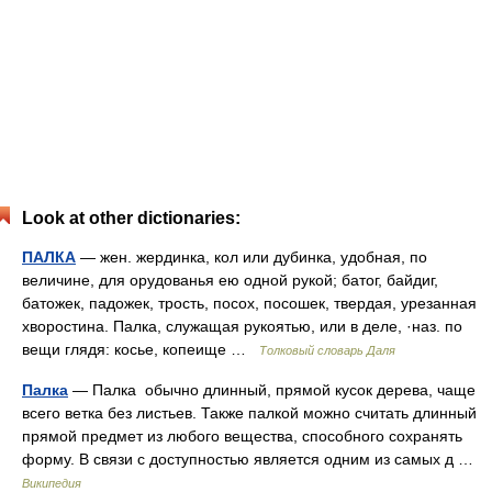
Look at other dictionaries:
ПАЛКА
— жен. жердинка, кол или дубинка, удобная, по
величине, для орудованья ею одной рукой; батог, байдиг,
батожек, падожек, трость, посох, посошек, твердая, урезанная
хворостина. Палка, служащая рукоятью, или в деле, ·наз. по
вещи глядя: косье, копеище …
Толковый словарь Даля
Палка
— Палка обычно длинный, прямой кусок дерева, чаще
всего ветка без листьев. Также палкой можно считать длинный
прямой предмет из любого вещества, способного сохранять
форму. В связи с доступностью является одним из самых д …
Википедия