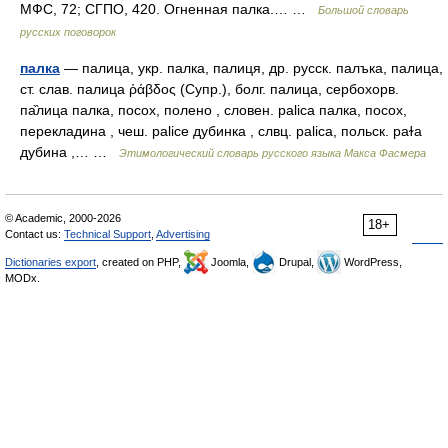
МФС, 72; СГПО, 420. Огненная палка.… …
Большой словарь
русских поговорок
палка
— палица, укр. палка, палиця, др. русск. палъка, палица,
ст. слав. палица ῥάβδος (Супр.), болг. палица, сербохорв.
па̏лица палка, посох, полено , словен. palica палка, посох,
перекладина , чеш. раliсе дубинка , слвц. раliса, польск. раɫа
дубина ,… …
Этимологический словарь русского языка Макса Фасмера
© Academic, 2000-2026
18+
Contact us:
Technical Support
,
Advertising
Dictionaries export
, created on PHP,
Joomla,
Drupal,
WordPress,
MODx.