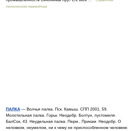
Справочник
технического переводчика
ПАЛКА
— Волчья палка. Пск. Камыш. СПП 2001, 59.
Молотильная палка. Горьк. Неодобр. Болтун, пустомеля.
БалСок, 43. Неудельная палка. Перм., Прикам. Неодобр. О
неловком, неумелом, ни к чему не приспособленном человеке.