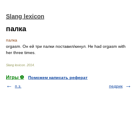
Slang lexicon
палка
палка
orgasm. Он ей три палки поставил/кинул. He had orgasm with
her three times.
Slang lexicon
.
2014
.
Игры ⚽
Поможем написать реферат
п.з.
педрик