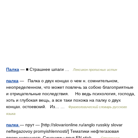
Палка
— ■ Страшнее шпаги …
Лексикон прописных истин
палка
— Палка о двух концах о чем н. сомнительном,
неопределенном, что может повлечь за собою благоприятные
и отрицательные последствия. Но ведь психология, господа,
хоть и глубокая вещь, а все таки похожа на палку о двух
концах. остоевский. Из… …
Фразеологический словарь русского
языка
палка
— прут — [http://slovarionline.ru/anglo russkiy slovar
neftegazovoy promyishlennosti/] Тематики нефтегазовая
промышленность Синонимы прут EN stick …