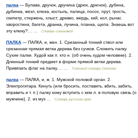
палка
— Булава, дручок, дручина (дрюк, дрючок), дубина,
дубинка, жезл, клюка, костыль, палица, посох, прут, трость,
скипетр, стержень, хлыст; древко, жердь, кий, кол, рычаг,
хворостина; багета, дранка, лучина, планка, щепа. Знаешь вот
эту клюку?… …
Словарь синонимов
ПАЛКА
— ПАЛКА, и, жен. 1. Срезанный тонкий ствол или
срезанная прямая ветка дерева без сучков. Сломить палку.
Сухие палки. Худой как п. кто н. (об очень худом человеке). 2.
Длинный тонкий предмет в форме прямой ветки дерева.
Привязать флаг на палку.… …
Толковый словарь Ожегова
палка
— ПАЛКА, и, ж. 1. Мужской половой орган. 2.
Электрогитара. Кинуть (или бросить, поставить, вбить, забить,
вправить и т. п.) палку кому вступить с кем л. в половую связь (о
мужчине). 2. из муз …
Словарь русского арго